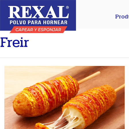
Inicio
»
Recetario
»
Freir
Prod
Freir
Presione enter para buscar o ESC para cerrar