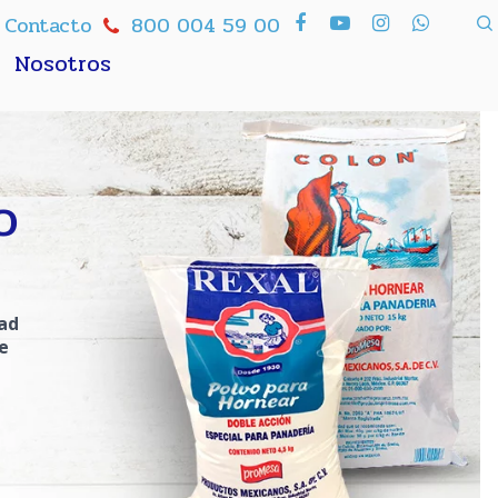
Contacto
800 004 59 00
Nosotros
o
dad
e