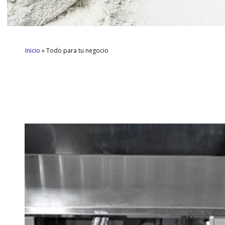
Inicio
 » 
Todo para tu negocio
Presione enter para buscar o ESC para cerrar