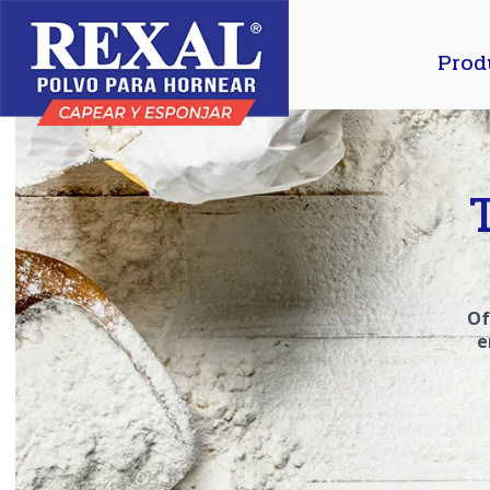
Prod
Of
e