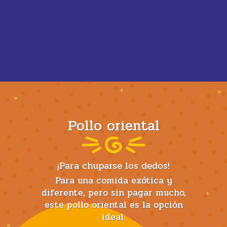
Pollo oriental
¡Para chuparse los dedos!
Para una comida exótica y
diferente, pero sin pagar mucho,
este pollo oriental es la opción
ideal.