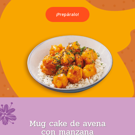
¡Prepáralo!
Mug cake de avena
con manzana