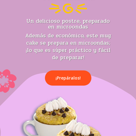
Un delicioso postre, preparado
en microondas
Además de económico, este mug
cake se prepara en microondas;
¡lo que es súper práctico y fácil
de preparar!
¡Prepáralos!