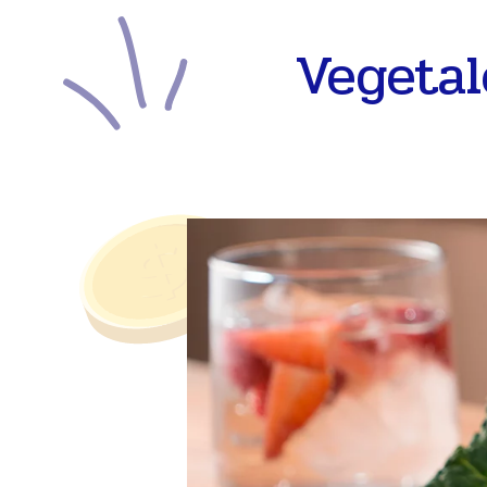
Vegetal
Presione enter para buscar o ESC para cerrar