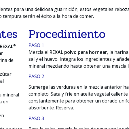
lentes para una deliciosa guarnición, estos vegetales reboz
lo tempura serán el éxito a la hora de comer.
ntes
Procedimiento
PASO 1
®
REXAL
Mezcla el
REXAL polvo para hornear
, la harina
ar
sal y el huevo. Integra los ingredientes y añad
rina de
mineral mezclando hasta obtener una mezcla 
zúcar
PASO 2
al
Sumerge las verduras en la mezcla anterior ha
completo. Saca y fríe en aceite vegetal calient
a mineral
constantemente para obtener un dorado unifo
a en
absorbente. Reserva.
en
PASO 3
Para la salsa, mezcla la salsa de soya con la sal