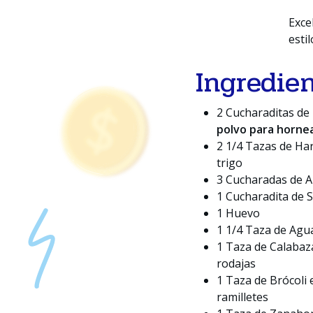
Exce
esti
Ingredie
2 Cucharaditas de
polvo para horne
2 1/4 Tazas de Ha
trigo
3 Cucharadas de A
1 Cucharadita de S
1 Huevo
1 1/4 Taza de Agu
1 Taza de Calabaz
rodajas
1 Taza de Brócoli 
ramilletes