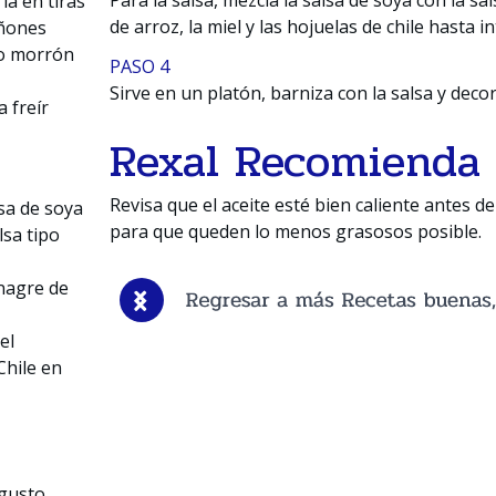
ia en tiras
de arroz, la miel y las hojuelas de chile hasta i
ñones
to morrón
PASO 4
Sirve en un platón, barniza con la salsa y decor
a freír
Rexal Recomienda
Revisa que el aceite esté bien caliente antes d
sa de soya
para que queden lo menos grasosos posible.
lsa tipo
nagre de
el
Chile en
 gusto