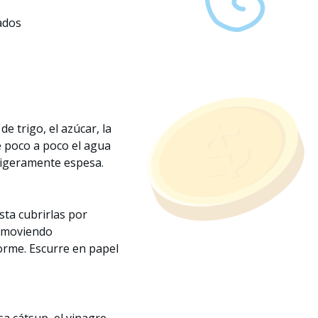
ados
 de trigo, el azúcar, la
e poco a poco el agua
ligeramente espesa.
sta cubrirlas por
e moviendo
rme. Escurre en papel
sa cátsup, el vinagre