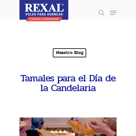
Presione enter para buscar o ESC para
Inicio
»
Nuestro Blog
»
Tamales para el Día de la Candelaria
cerrar
Nuestro Blog
Tamales para el Día de
la Candelaria