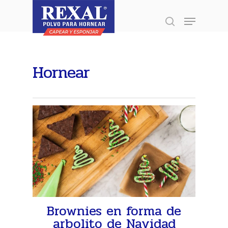
Inicio
»
Recetario
»
Hornear
»
Página 2
Presione enter para buscar o ESC para
Hornear
cerrar
Brownies en forma de
arbolito de Navidad