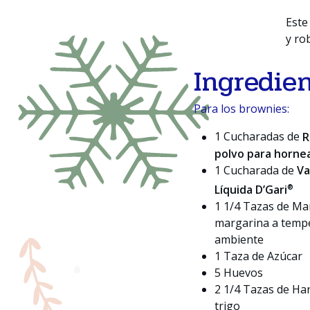
Este
y ro
Ingredie
Para los brownies:
1 Cucharadas de
R
polvo para horne
1 Cucharada de
Va
®
Líquida D’Gari
1 1/4 Tazas de Ma
margarina a temp
ambiente
1 Taza de Azúcar
5 Huevos
2 1/4 Tazas de Ha
trigo