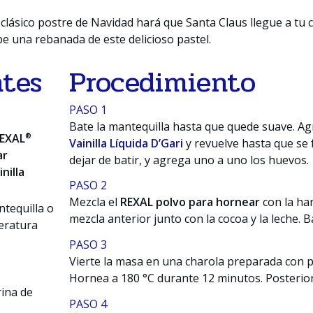
 clásico postre de Navidad hará que Santa Claus llegue a tu 
be una rebanada de este delicioso pastel.
ntes
Procedimiento
PASO 1
Bate la mantequilla hasta que quede suave. Agr
®
EXAL
Vainilla Líquida D’Gari
y revuelve hasta que se
ar
dejar de batir, y agrega uno a uno los huevos.
inilla
PASO 2
Mezcla el
REXAL polvo para hornear
con la har
ntequilla o
mezcla anterior junto con la cocoa y la leche. 
eratura
PASO 3
Vierte la masa en una charola preparada con p
Hornea a 180 °C durante 12 minutos. Posterior
rina de
PASO 4