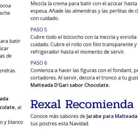
Mezcla la crema para batir con el azúcar hast
Cocoa
espesa. Añade las almendras y las perlitas de
Leche
con cuidado.
PASO 5
Cubre todo el bizcocho con la mezcla y enrolla
ara batir
cuidado. Cubre el rollo con film transparente y
úcar
refrigerador hasta el momento de servir.
as de
PASO 6
Comienza a hacer las figuras con el fondant, 
endras.
cortadores. Al servir, decora el tronco a tu gu
Malteada D’Gari sabor Chocolate.
Rexal Recomienda
eada
colate
, al
Conoce más sabores de
Jarabe para Malteada 
o y blanco
tus postres esta Navidad.