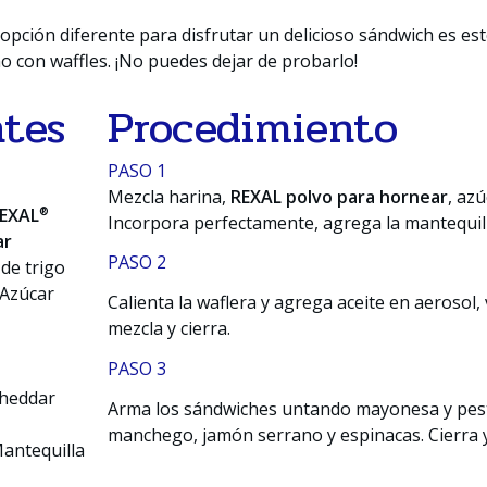
opción diferente para disfrutar un delicioso sándwich es es
o con waffles. ¡No puedes dejar de probarlo!
ntes
Procedimiento
PASO 1
Mezcla harina,
REXAL polvo para hornear
, azú
®
EXAL
Incorpora perfectamente, agrega la mantequill
ar
PASO 2
de trigo
 Azúcar
Calienta la waflera y agrega aceite en aerosol,
mezcla y cierra.
PASO 3
cheddar
Arma los sándwiches untando mayonesa y pest
manchego, jamón serrano y espinacas. Cierra y
antequilla