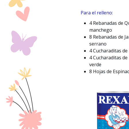
Para el relleno:
4 Rebanadas de Q
manchego
8 Rebanadas de J
serrano
4 Cucharaditas d
4 Cucharaditas de
verde
8 Hojas de Espina