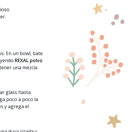
cioso
er.
os. En un bowl, bate
luyendo
REXAL polvo
 tener una mezcla
ar glass hasta
a poco a poco la
s y agrega el
na duya rizada y