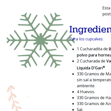
Esta
post
Ingredie
Para los cupcakes:
1 Cucharadita de
polvo para horne
2 Cucharada de
Va
®
Líquida D’Gari
330 Gramos de Ma
sin sal a temperat
ambiente.
4 Huevos.
330 Gramos de Har
330 Gramos de Azú
Sal.