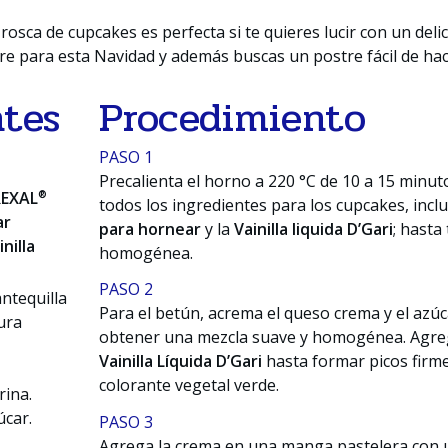
 rosca de cupcakes es perfecta si te quieres lucir con un deli
re para esta Navidad y además buscas un postre fácil de hac
ntes
Procedimiento
PASO 1
Precalienta el horno a 220 °C de 10 a 15 minut
®
REXAL
todos los ingredientes para los cupcakes, inc
ar
para hornear
y la
Vainilla liquida D’Gari
; hasta
inilla
homogénea.
PASO 2
ntequilla
Para el betún, acrema el queso crema y el azúc
ura
obtener una mezcla suave y homogénea. Agreg
Vainilla Líquida D’Gari
hasta formar picos firme
colorante vegetal verde.
ina.
car.
PASO 3
Agrega la crema en una manga pastelera con u