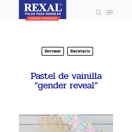
Presione enter para buscar o ESC para
Inicio
»
Recetario
»
Hornear
»
Pastel de vainilla “gender reveal”
cerrar
Hornear
Recetario
Pastel de vainilla
“gender reveal”