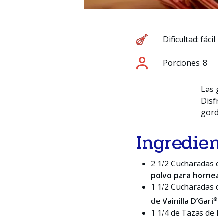
Dificultad: fácil
Porciones: 8
Las 
Disf
gord
Ingredie
2 1/2 Cucharadas
polvo para horne
1 1/2 Cucharadas
®
de Vainilla D’Gari
1 1/4 de Tazas de