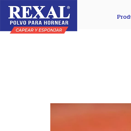
Prod
Inicio
»
Recetario
»
Gorditas de nata