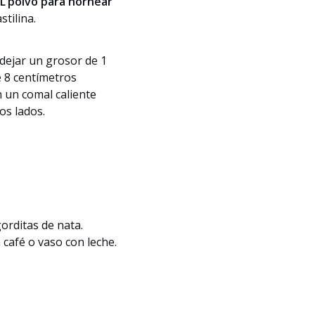
L
polvo para hornear
tilina.
 dejar un grosor de 1
 8 centímetros
 un comal caliente
os lados.
orditas de nata.
café o vaso con leche.