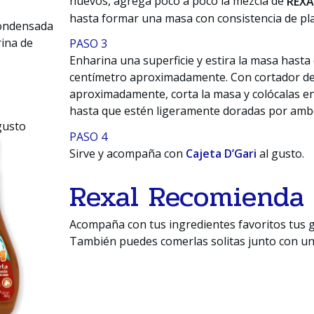
huevos, agrega poco a poco la mezcla de
REXA
hasta formar una masa con consistencia de plas
condensada
rina de
PASO 3
Enharina una superficie y estira la masa hasta
centímetro aproximadamente. Con cortador de
aproximadamente, corta la masa y colócalas en
hasta que estén ligeramente doradas por amb
gusto
PASO 4
Sirve y acompaña con
Cajeta D’Gari
al gusto.
Rexal Recomienda
Acompaña con tus ingredientes favoritos tus g
También puedes comerlas solitas junto con un 