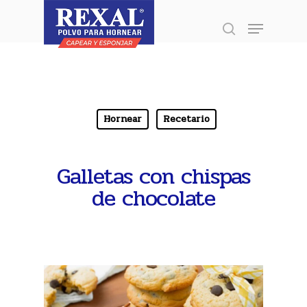
Presione enter para buscar o ESC para
Inicio
»
Recetario
»
Galletas con chispas de chocolate
cerrar
Hornear
Recetario
Galletas con chispas
de chocolate