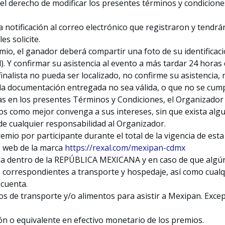
 el derecho de modificar los presentes términos y condicion
na notificación al correo electrónico que registraron y tendr
es solicite.
emio, el ganador deberá compartir una foto de su identificaci
). Y confirmar su asistencia al evento a más tardar 24 horas 
inalista no pueda ser localizado, no confirme su asistencia,
 la documentación entregada no sea válida, o que no se cump
as en los presentes Términos y Condiciones, el Organizado
os como mejor convenga a sus intereses, sin que exista alg
 de cualquier responsabilidad al Organizador.
emio por participante durante el total de la vigencia de es
o web de la marca
https://rexal.com/mexipan-cdmx
ida dentro de la REPÚBLICA MEXICANA y en caso de que algún
os correspondientes a transporte y hospedaje, así como cual
 cuenta.
cos de transporte y/o alimentos para asistir a Mexipan. Excep
ón o equivalente en efectivo monetario de los premios.