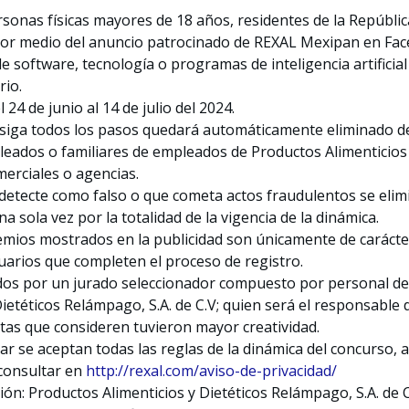
rsonas físicas mayores de 18 años, residentes de la Repúbli
 por medio del anuncio patrocinado de REXAL Mexipan en Fa
e software, tecnología o programas de inteligencia artificia
rio.
 24 de junio al 14 de julio del 2024.
siga todos los pasos quedará automáticamente eliminado de
eados o familiares de empleados de Productos Alimenticios 
merciales o agencias.
 detecte como falso o que cometa actos fraudulentos se elim
a sola vez por la totalidad de la vigencia de la dinámica.
emios mostrados en la publicidad son únicamente de carácter 
uarios que completen el proceso de registro.
nidos por un jurado seleccionador compuesto por personal de
ietéticos Relámpago, S.A. de C.V; quien será el responsable d
stas que consideren tuvieron mayor creatividad.
ar se aceptan todas las reglas de la dinámica del concurso, 
 consultar en
http://rexal.com/aviso-de-privacidad/
n: Productos Alimenticios y Dietéticos Relámpago, S.A. de C