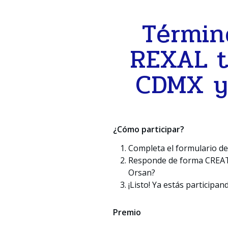
Términ
REXAL t
Presione enter para buscar o ESC para cerrar
CDMX y 
¿Cómo participar?
Completa el formulario de
Responde de forma CREATI
Orsan?
¡Listo! Ya estás participan
Premio