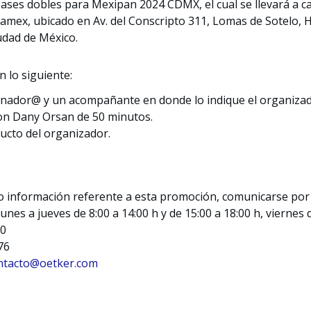
ases dobles para Mexipan 2024 CDMX, el cual se llevará a ca
anamex, ubicado en Av. del Conscripto 311, Lomas de Sotelo,
udad de México.
 lo siguiente:
anador@ y un acompañante en donde lo indique el organizad
on Dany Orsan de 50 minutos.
ducto del organizador.
 o información referente a esta promoción, comunicarse por
nes a jueves de 8:00 a 14:00 h y de 15:00 a 18:00 h, viernes d
00
76
ntacto@oetker.com